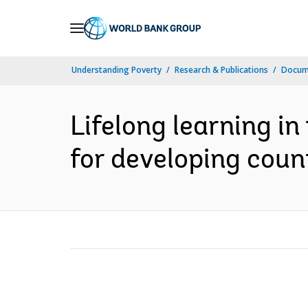
Skip
to
Main
Understanding Poverty
Research & Publications
Docume
Navigation
Lifelong learning i
for developing coun