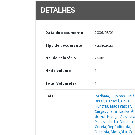
DETALHES
Data do documento
2006/05/01
TIpo de documento
Publicação
No. do relatório
26001
Nº do volume
1
Total Volume(s)
1
País
Jordânia,
Filipinas,
Finlâ
Brasil,
Canadá,
Chile,
Hungria,
Madagascar,
Cingapura,
Sri Lanka,
Áf
do Sul,
França,
Austrália
Malásia,
Índia,
Dinamar
Coréia,
República da,
Namíbia,
Mongólia,
Cos