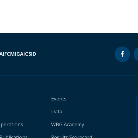
A
IFC
MIGA
ICSID
Events
Data
Operations
WBG Academy
Publications
Results Scorecard