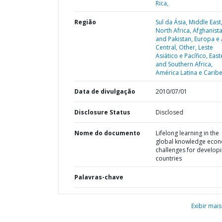
Rica,
Região
Sul da Ásia,
Middle East
North Africa, Afghanista
and Pakistan,
Europa e 
Central,
Other,
Leste
Asiático e Pacífico,
East
and Southern Africa,
América Latina e Caribe
Data de divulgação
2010/07/01
Disclosure Status
Disclosed
Nome do documento
Lifelong learning in the
global knowledge econ
challenges for develop
countries
Palavras-chave
Exibir mais