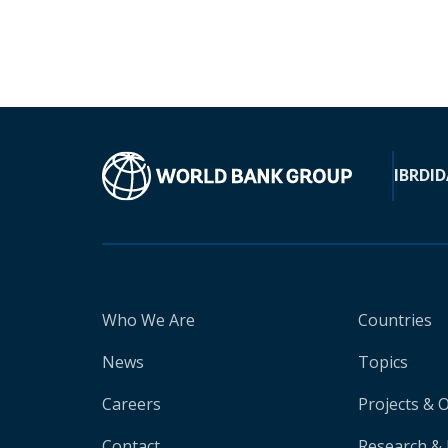
IBRD
ID
Who We Are
Countries
News
Topics
Careers
Projects & 
Contact
Research & 