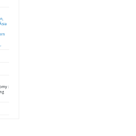
,
n,
Ásia
ern
,
omy :
ing