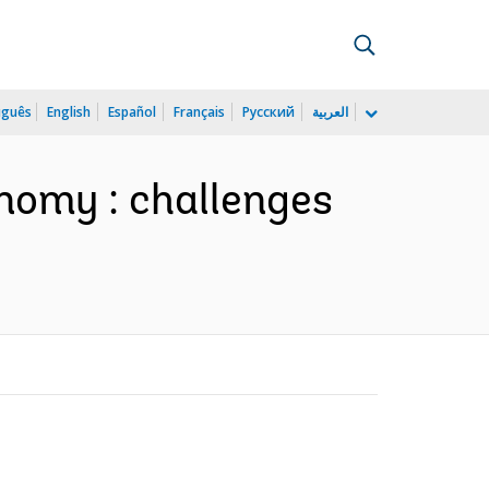
uguês
English
Español
Français
Русский
العربية
onomy : challenges