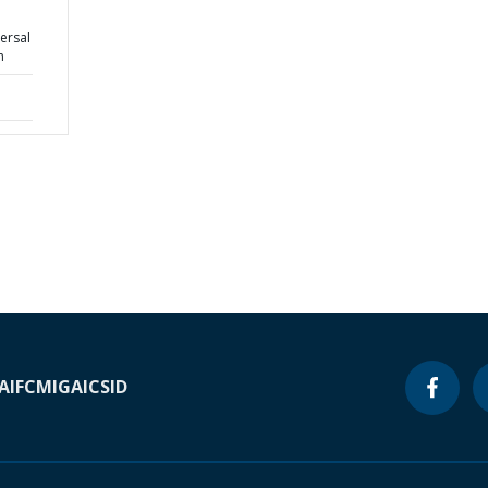
ersal
n
A
IFC
MIGA
ICSID