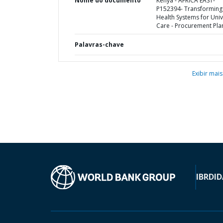
Nome do documento
Kenya - AFRICA EAST-
P152394- Transforming
Health Systems for Univ
Care - Procurement Pla
Palavras-chave
Exibir mais
IBRD
ID