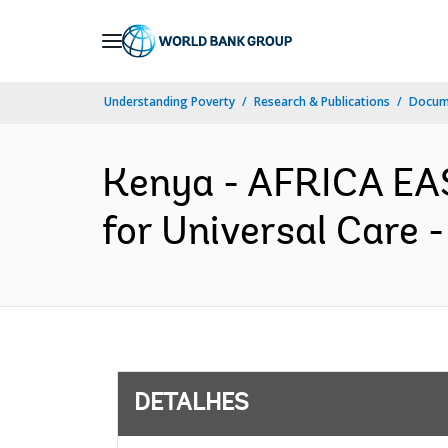
Skip
to
Main
Understanding Poverty
Research & Publications
Docume
Navigation
Kenya - AFRICA EA
for Universal Care 
DETALHES