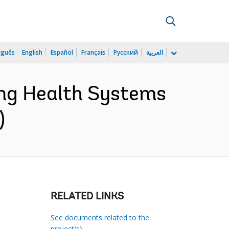
uguês
English
Español
Français
Русский
العربية
ng Health Systems
)
RELATED LINKS
See documents related to the
project(s)