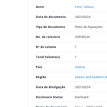
Autor
Irene, Yuliana;
Data do documento
2021/02/24
TIpo de documento
Plano de Aquisições
No. do relatório
STEP45534
Nº do volume
1
Total Volume(s)
1
País
Quênia,
Região
Eastern and Southern Af
Data de divulgação
2021/02/24
Disclosure Status
Disclosed