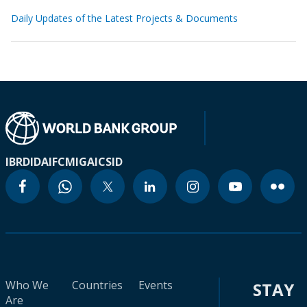
Daily Updates of the Latest Projects & Documents
IBRD
IDA
IFC
MIGA
ICSID
Who We
Countries
Events
STAY
Are