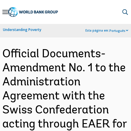
Skip
to
Main
Understanding Poverty
Esta página em:
Português
Navigation
Official Documents-
Amendment No. 1 to the
Administration
Agreement with the
Swiss Confederation
acting through EAER for