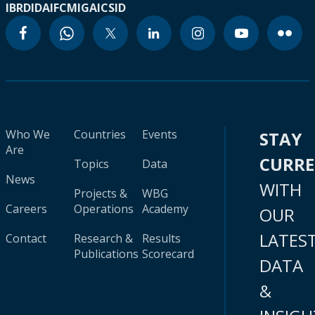
IBRD
IDA
IFC
MIGA
ICSID
Who We
Countries
Events
STAY
Are
CURR
Topics
Data
News
WITH
Projects &
WBG
Careers
Operations
Academy
OUR
LATES
Contact
Research &
Results
Publications
Scorecard
DATA
&