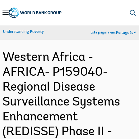
Skip
to
Main
Understanding Poverty
Esta página em:
Português
Navigation
Western Africa -
AFRICA- P159040-
Regional Disease
Surveillance Systems
Enhancement
(REDISSE) Phase II -