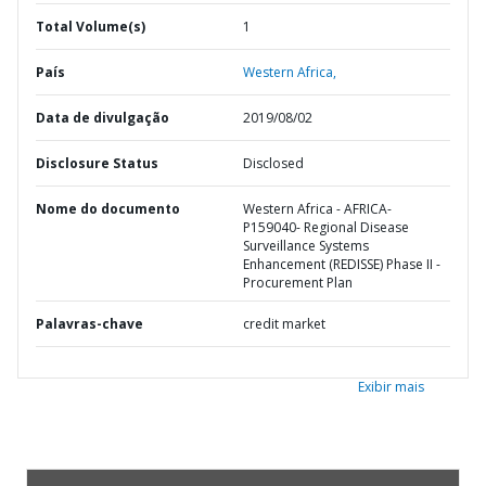
Total Volume(s)
1
País
Western Africa,
Data de divulgação
2019/08/02
Disclosure Status
Disclosed
Nome do documento
Western Africa - AFRICA-
P159040- Regional Disease
Surveillance Systems
Enhancement (REDISSE) Phase II -
Procurement Plan
Palavras-chave
credit market
Exibir mais