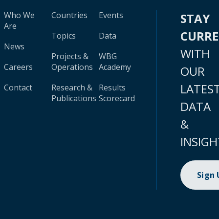
Who We
Countries
Events
STAY
Are
CURR
Topics
Data
News
WITH
Projects &
WBG
Careers
Operations
Academy
OUR
LATES
Contact
Research &
Results
Publications
Scorecard
DATA
&
INSIGH
Sign