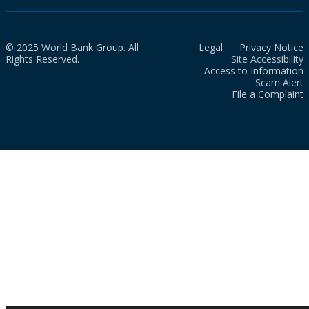
© 2025 World Bank Group. All
Legal
Privacy Notice
Rights Reserved.
Site Accessibility
Access to Information
Scam Alert
File a Complaint