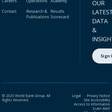
Careers
Operations
Academy
OUR
LATES
Contact
Research &
Results
Publications
Scorecard
DATA
&
INSIGH
Sign
© 2025 World Bank Group. All
Legal
Privacy Notice
Rights Reserved.
Site Accessibility
Access to Information
Scam Alert