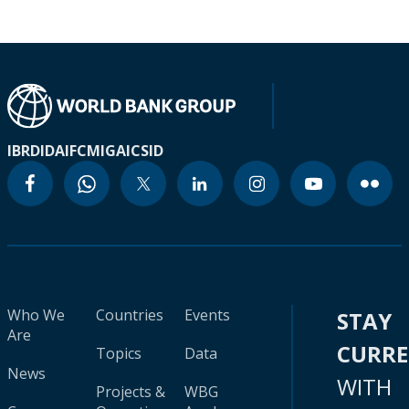
IBRD
IDA
IFC
MIGA
ICSID
Who We
Countries
Events
STAY
Are
CURR
Topics
Data
News
WITH
Projects &
WBG