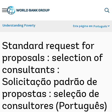
Skip
to
Main
Understanding Poverty
Esta página em:
Português
Navigation
Standard request for
proposals : selection of
consultants :
Solicitação padrão de
propostas : seleção de
consultores (Português)