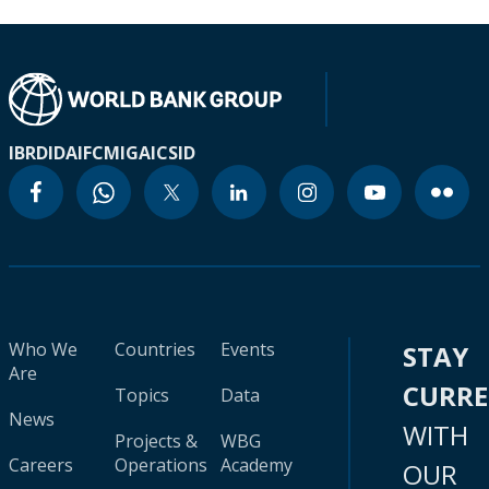
IBRD
IDA
IFC
MIGA
ICSID
Who We
Countries
Events
STAY
Are
CURR
Topics
Data
News
WITH
Projects &
WBG
Careers
Operations
Academy
OUR