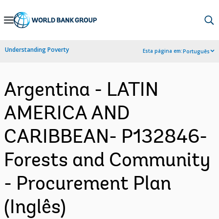
Skip
to
Main
Understanding Poverty
Esta página em:
Português
Navigation
Argentina - LATIN
AMERICA AND
CARIBBEAN- P132846-
Forests and Community
- Procurement Plan
(Inglês)