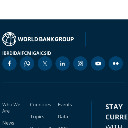
IBRD
IDA
IFC
MIGA
ICSID
Who We
Countries
Events
STAY
Are
CURR
Topics
Data
News
WITH