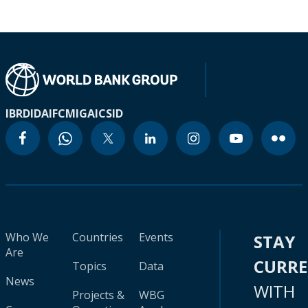
IBRD
IDA
IFC
MIGA
ICSID
Who We
Countries
Events
STAY
Are
CURR
Topics
Data
News
WITH
Projects &
WBG