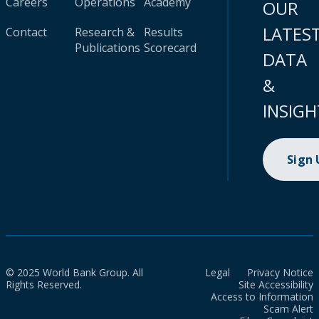
Careers
Operations
Academy
OUR
LATES
Contact
Research &
Results
Publications
Scorecard
DATA
&
INSIGH
Sign
© 2025 World Bank Group. All
Legal
Privacy Notice
Rights Reserved.
Site Accessibility
Access to Information
Scam Alert