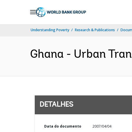
Skip
to
Main
Understanding Poverty
Research & Publications
Docume
Navigation
Ghana - Urban Trans
DETALHES
Data do documento
2007/04/04