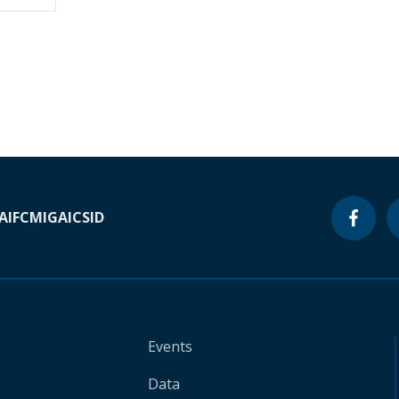
A
IFC
MIGA
ICSID
Events
Data