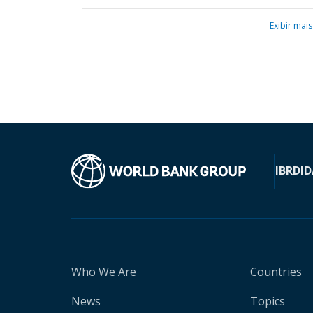
Exibir mais
IBRD
ID
Who We Are
Countries
News
Topics