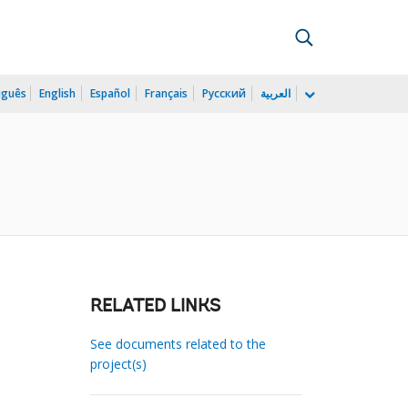
uguês
English
Español
Français
Русский
العربية
RELATED LINKS
See documents related to the
project(s)