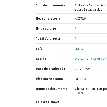
TIpo de documento
Folhas de Dados Integ
sobre Salvaguardas
No. do relatório
AC2726
Nº do volume
1
Total Volume(s)
1
País
Gana,
Região
Western and Central Afr
Data de divulgação
2007/04/04
Disclosure Status
Disclosed
Nome do documento
Ghana - Urban Transpo
Project
Palavras-chave