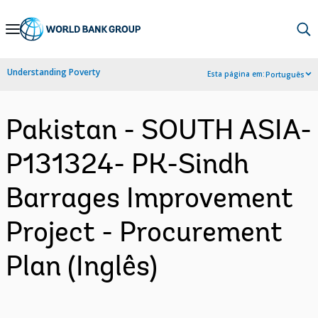
Skip
to
Main
Understanding Poverty
Esta página em:
Português
Navigation
Pakistan - SOUTH ASIA-
P131324- PK-Sindh
Barrages Improvement
Project - Procurement
Plan (Inglês)