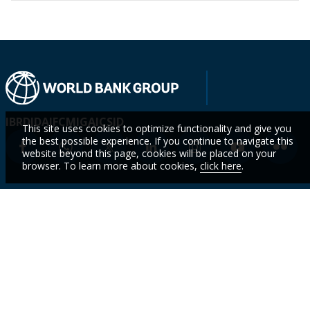
IBRD
IDA
IFC
MIGA
ICSID
This site uses cookies to optimize functionality and give you
the best possible experience. If you continue to navigate this
website beyond this page, cookies will be placed on your
browser. To learn more about cookies,
click here
.
Who We
Countries
Events
STAY
Are
CURR
Topics
Data
News
WITH
Projects &
WBG