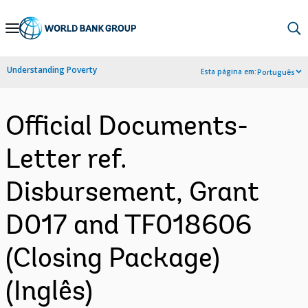
Skip
to
Main
Understanding Poverty
Esta página em:
Português
Navigation
Official Documents-
Letter ref.
Disbursement, Grant
D017 and TF018606
(Closing Package)
(Inglês)