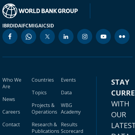
IBRD
IDA
IFC
MIGA
ICSID
Who We
Countries
Events
STAY
Are
CURR
Topics
Data
News
WITH
Projects &
WBG
Careers
Operations
Academy
OUR
LATES
Contact
Research &
Results
Publications
Scorecard