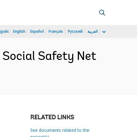
uguês
English
Español
Français
Русский
العربية
Social Safety Net
RELATED LINKS
See documents related to the
project(s)