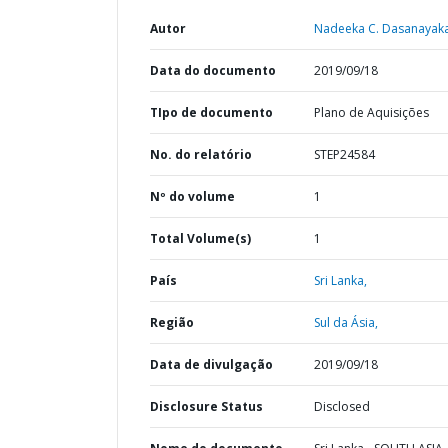
Autor
Nadeeka C. Dasanayaka
Data do documento
2019/09/18
TIpo de documento
Plano de Aquisições
No. do relatório
STEP24584
Nº do volume
1
Total Volume(s)
1
País
Sri Lanka,
Região
Sul da Ásia,
Data de divulgação
2019/09/18
Disclosure Status
Disclosed