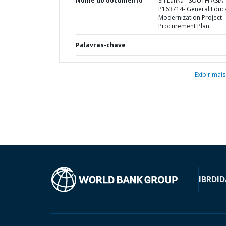
Nome do documento
Sri Lanka - SOUTH ASIA-
P163714- General Educ
Modernization Project -
Procurement Plan
Palavras-chave
Exibir mais
IBRD
ID