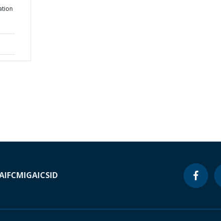
ation
A
IFC
MIGA
ICSID