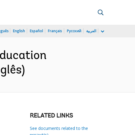
uguês
English
Español
Français
Русский
العربية
Education
glês)
RELATED LINKS
See documents related to the
project(s)