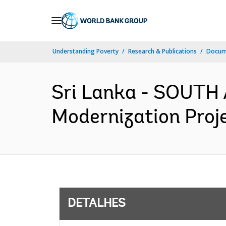
Skip
to
Main
Understanding Poverty
Research & Publications
Docume
Navigation
Sri Lanka - SOUTH 
Modernization Proje
DETALHES