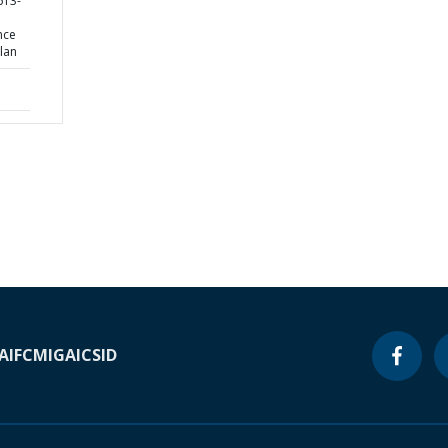
613-
nce
lan
A
IFC
MIGA
ICSID