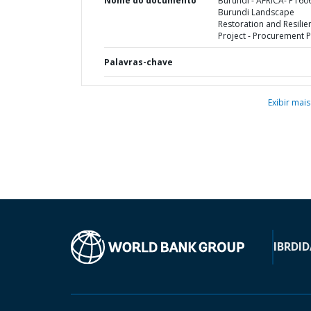
Nome do documento
Burundi - AFRICA- P160
Burundi Landscape
Restoration and Resilie
Project - Procurement P
Palavras-chave
Exibir mais
IBRD
ID