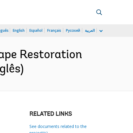
uguês
English
Español
Français
Русский
العربية
ape Restoration
glês)
RELATED LINKS
See documents related to the
project(s)