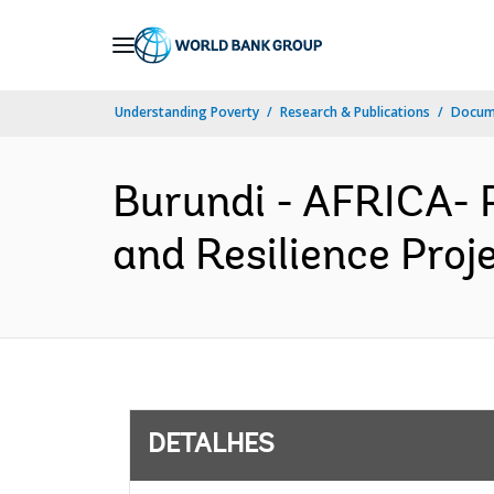
Skip
to
Main
Understanding Poverty
Research & Publications
Docume
Navigation
Burundi - AFRICA- 
and Resilience Proj
DETALHES