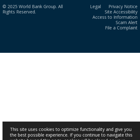
© 2025 World Bank Group. All
Legal
Privacy Notice
Rights Reserved.
Site Accessibility
Access to Information
Scam Alert
File a Complaint
This site uses cookies to optimize functionality and give you
the best possible experience. If you continue to navigate this