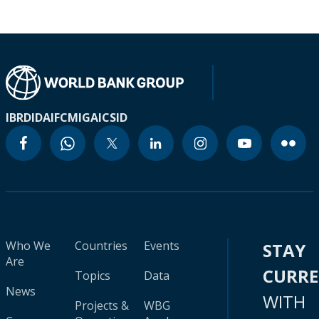
IBRD
IDA
IFC
MIGA
ICSID
Who We
Countries
Events
STAY
Are
CURR
Topics
Data
News
WITH
Projects &
WBG