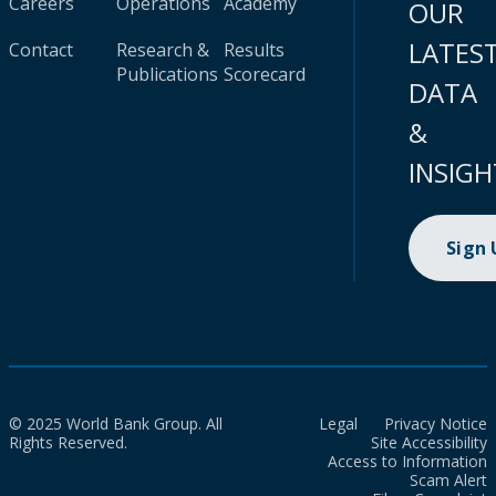
Careers
Operations
Academy
OUR
LATES
Contact
Research &
Results
Publications
Scorecard
DATA
&
INSIGH
Sign
© 2025 World Bank Group. All
Legal
Privacy Notice
Rights Reserved.
Site Accessibility
Access to Information
Scam Alert