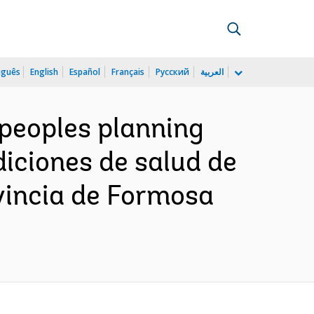
uguês
English
Español
Français
Русский
العربية
 peoples planning
diciones de salud de
ovincia de Formosa