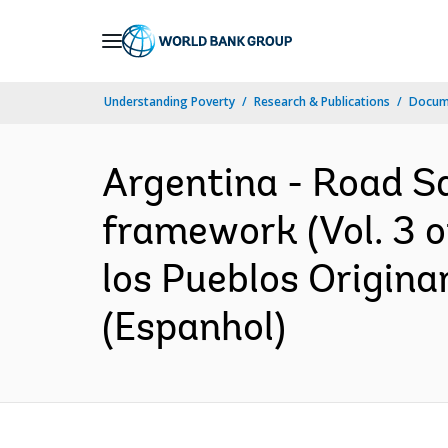
Skip
to
Main
Understanding Poverty
Research & Publications
Docume
Navigation
Argentina - Road Sa
framework (Vol. 3 of
los Pueblos Origina
(Espanhol)