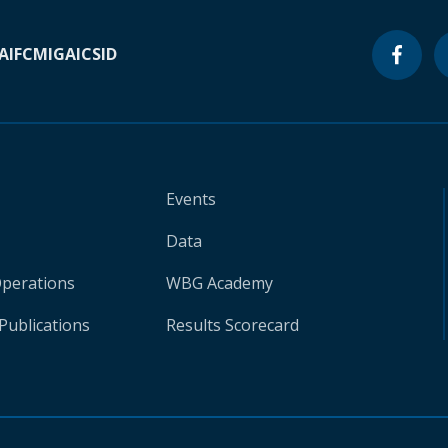
A
IFC
MIGA
ICSID
Events
Data
Operations
WBG Academy
Publications
Results Scorecard