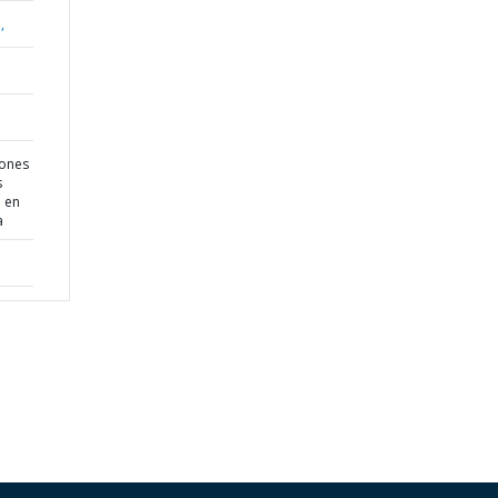
,
iones
s
n en
a