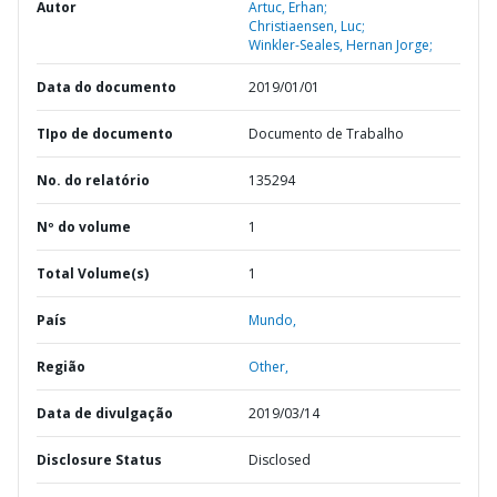
Autor
Artuc, Erhan;
Christiaensen, Luc;
Winkler-Seales, Hernan Jorge;
Data do documento
2019/01/01
TIpo de documento
Documento de Trabalho
No. do relatório
135294
Nº do volume
1
Total Volume(s)
1
País
Mundo,
Região
Other,
Data de divulgação
2019/03/14
Disclosure Status
Disclosed