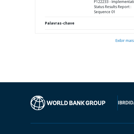
P122233 - Implementat
Status Results Report :
Sequence 01
Palavras-chave
Exibir mais
IBRD
ID