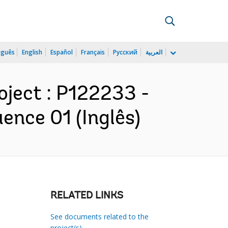
uguês
English
Español
Français
Русский
العربية
oject : P122233 -
ence 01 (Inglês)
RELATED LINKS
See documents related to the
project(s)