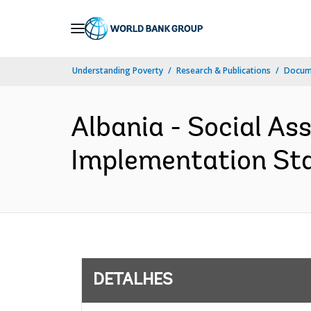
Skip
to
Main
Understanding Poverty
Research & Publications
Docume
Navigation
Albania - Social As
Implementation Stat
DETALHES