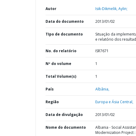
Autor
Isik-Dikmelik, Aylin;
Data do documento
2013/01/02
TIpo de documento
Situação da implement
e relatório dos resulta
No. do relatório
ISR7671
Nº do volume
1
Total Volume(s)
1
País
Albânia,
Região
Europa e Ásia Central,
Data de divulgação
2013/01/02
Nome do documento
Albania - Social Assista
Modernization Project :