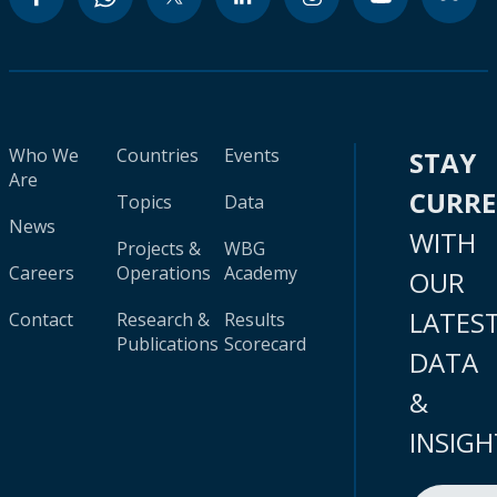
Who We
Countries
Events
STAY
Are
CURR
Topics
Data
News
WITH
Projects &
WBG
Careers
Operations
Academy
OUR
LATES
Contact
Research &
Results
Publications
Scorecard
DATA
&
INSIGH