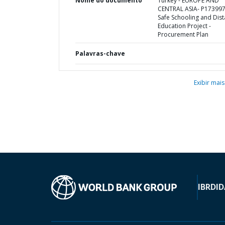
Nome do documento
Turkey - EUROPE AND
CENTRAL ASIA- P173997
Safe Schooling and Dis
Education Project -
Procurement Plan
Palavras-chave
Exibir mais
IBRD
ID