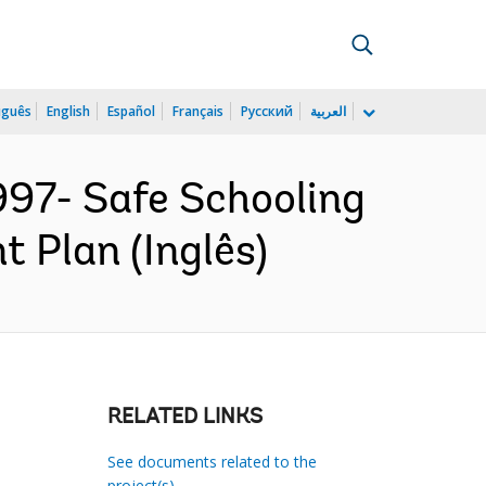
uguês
English
Español
Français
Русский
العربية
7- Safe Schooling
 Plan (Inglês)
RELATED LINKS
See documents related to the
project(s)