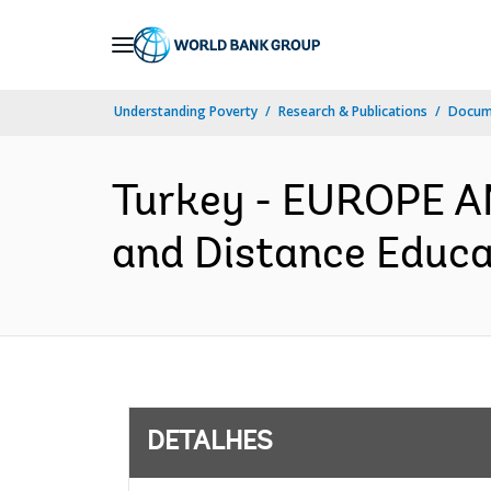
Skip
to
Main
Understanding Poverty
Research & Publications
Docume
Navigation
Turkey - EUROPE A
and Distance Educat
DETALHES