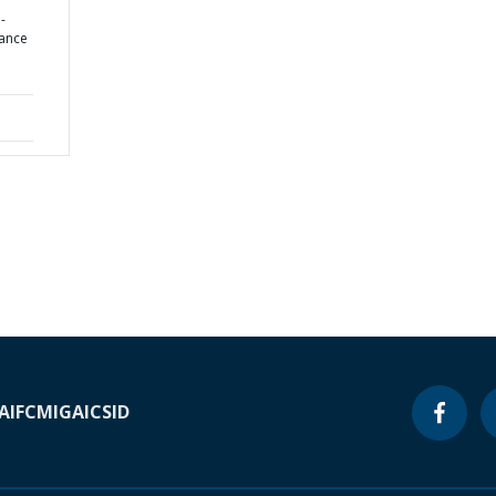
-
tance
A
IFC
MIGA
ICSID