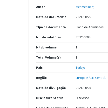
Autor
Mehmet Inan;
Data do documento
2021/10/25
TIpo de documento
Plano de Aquisições
No. do relatório
STEP56098
Nº do volume
1
Total Volume(s)
1
País
Turkiye,
Região
Europa e Ásia Central,
Data de divulgação
2021/10/25
Disclosure Status
Disclosed