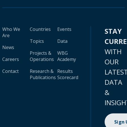
Who We
Countries
Events
STAY
Are
CURR
Topics
Data
News
WITH
Projects &
WBG
Careers
Operations
Academy
OUR
LATES
Contact
Research &
Results
Publications
Scorecard
DATA
&
INSIGH
Sign