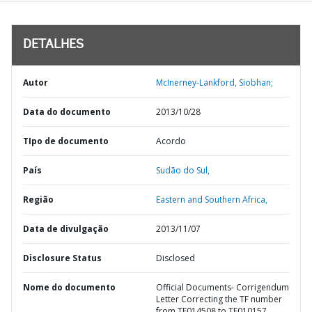
DETALHES
Autor
McInerney-Lankford, Siobhan;
Data do documento
2013/10/28
TIpo de documento
Acordo
País
Sudão do Sul,
Região
Eastern and Southern Africa,
Data de divulgação
2013/11/07
Disclosure Status
Disclosed
Nome do documento
Official Documents- Corrigendum
Letter Correcting the TF number
from TF014508 to TF010157