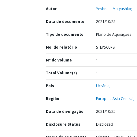
Autor
Yevhenia Matyushko;
Data do documento
2021/10/25
TIpo de documento
Plano de Aquisições
No. do relatório
STEP56078
Nº do volume
1
Total Volume(s)
1
País
Ucrânia,
Região
Europa e Ásia Central,
Data de divulgação
2021/10/25
Disclosure Status
Disclosed