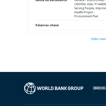
Nome do documento
Ukraine - EUROPE AND
CENTRAL ASIA- P144893
Serving People, Improv
Health Project -
Procurement Plan
Palavras-chave
Exibir mais
IBRD
ID