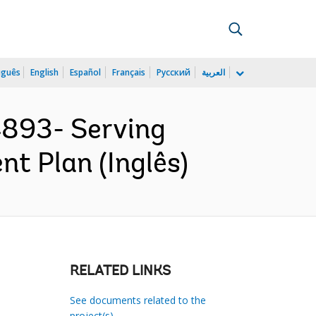
uguês
English
Español
Français
Русский
العربية
893- Serving
nt Plan (Inglês)
RELATED LINKS
See documents related to the
project(s)