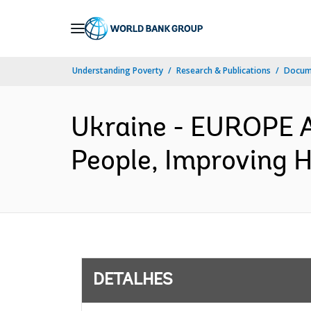
Skip
to
Main
Understanding Poverty
Research & Publications
Docume
Navigation
Ukraine - EUROPE 
People, Improving H
DETALHES