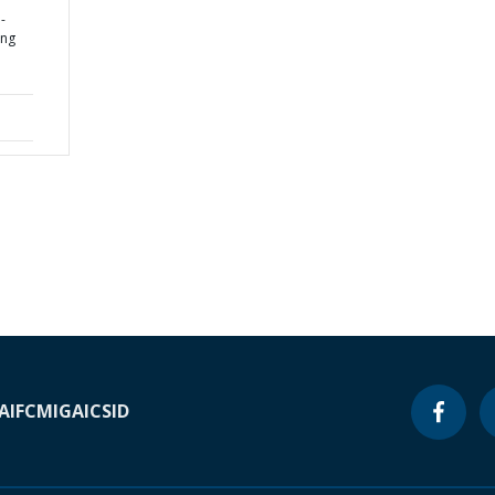
-
ing
A
IFC
MIGA
ICSID