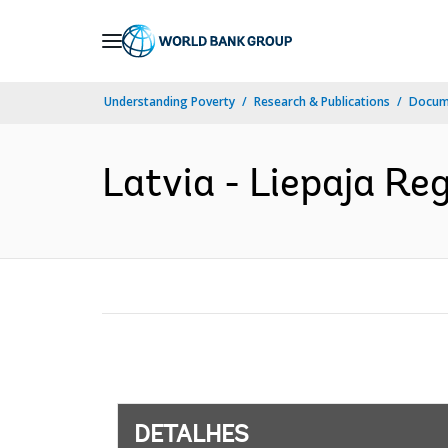
Skip
to
Main
Understanding Poverty
Research & Publications
Docume
Navigation
Latvia - Liepaja Re
DETALHES