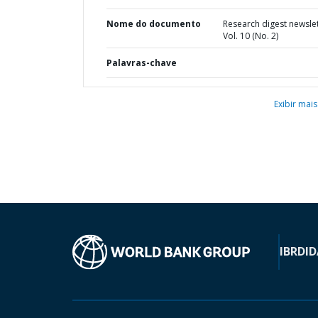
Nome do documento
Research digest newsle
Vol. 10 (No. 2)
Palavras-chave
Exibir mais
IBRD
ID