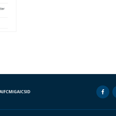
tter
A
IFC
MIGA
ICSID