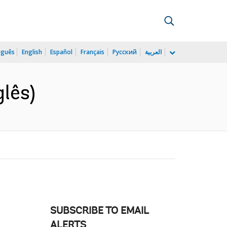
uguês
English
Español
Français
Русский
العربية
glês)
SUBSCRIBE TO EMAIL
ALERTS