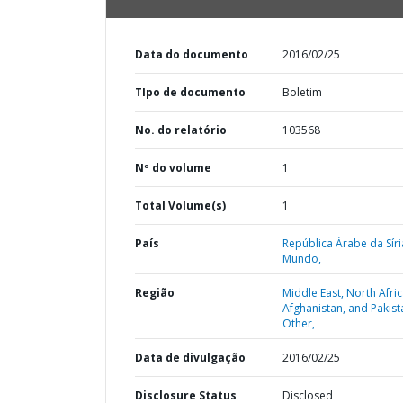
Data do documento
2016/02/25
TIpo de documento
Boletim
No. do relatório
103568
Nº do volume
1
Total Volume(s)
1
País
República Árabe da Síri
Mundo,
Região
Middle East, North Afric
Afghanistan, and Pakist
Other,
Data de divulgação
2016/02/25
Disclosure Status
Disclosed