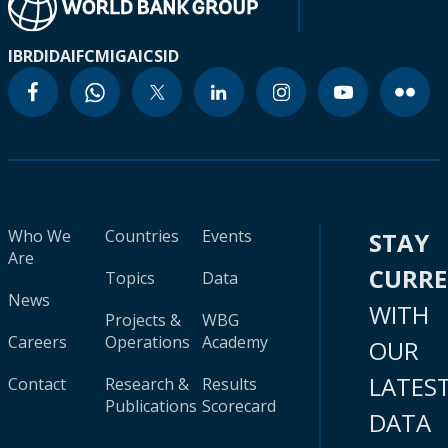
IBRD
IDA
IFC
MIGA
ICSID
Who We
Countries
Events
STAY
Are
CURR
Topics
Data
News
WITH
Projects &
WBG
Careers
Operations
Academy
OUR
LATES
Contact
Research &
Results
Publications
Scorecard
DATA