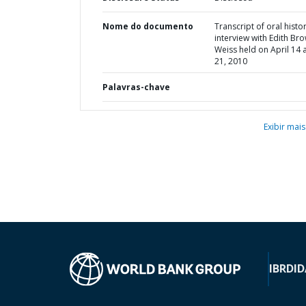
Nome do documento
Transcript of oral histo
interview with Edith Br
Weiss held on April 14 
21, 2010
Palavras-chave
Exibir mais
IBRD
ID