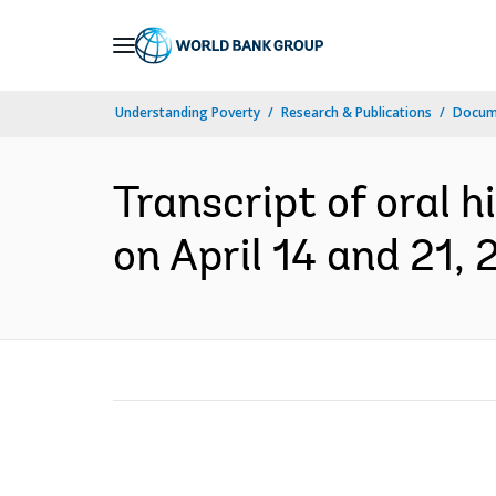
Skip
to
Main
Understanding Poverty
Research & Publications
Docume
Navigation
Transcript of oral 
on April 14 and 21, 