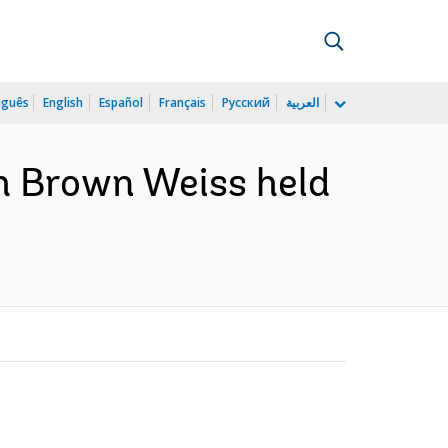
uguês
English
Español
Français
Русский
العربية
th Brown Weiss held