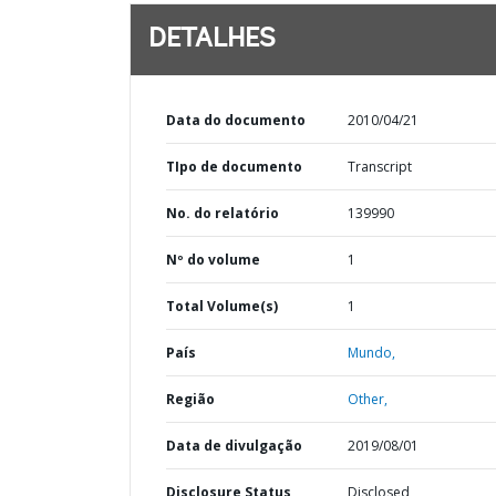
DETALHES
Data do documento
2010/04/21
TIpo de documento
Transcript
No. do relatório
139990
Nº do volume
1
Total Volume(s)
1
País
Mundo,
Região
Other,
Data de divulgação
2019/08/01
Disclosure Status
Disclosed