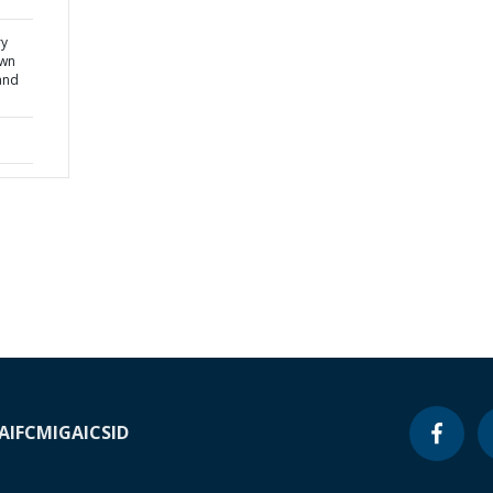
ry
own
and
A
IFC
MIGA
ICSID