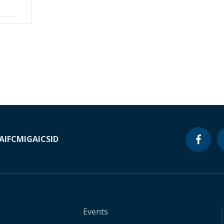
A
IFC
MIGA
ICSID
Events