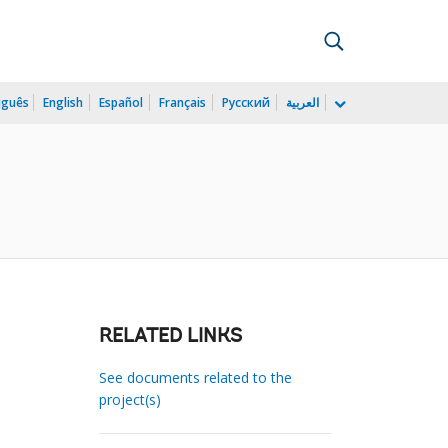
uguês
English
Español
Français
Русский
العربية
RELATED LINKS
See documents related to the
project(s)