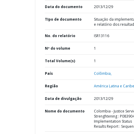
Data do documento
2013/12/29
TIpo de documento
Situação da implement
e relatório dos resulta
No. do relatório
ISR13116
Nº do volume
1
Total Volume(s)
1
País
Colômbia,
Região
América Latina e Caribe
Data de divulgação
2013/12/29
Nome do documento
Colombia - Justice Serv
Strenghtening : P083904
Implementation Status
Results Report : Sequen