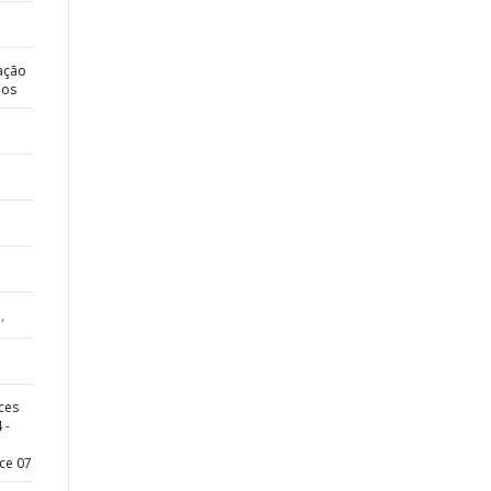
ação
dos
,
ices
 -
ce 07