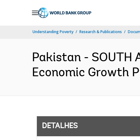
Skip
to
Main
Understanding Poverty
Research & Publications
Docume
Navigation
Pakistan - SOUTH A
Economic Growth Pr
DETALHES