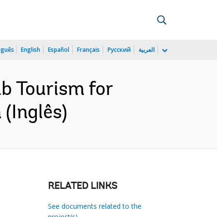
uguês
English
Español
Français
Русский
العربية
b Tourism for
(Inglês)
RELATED LINKS
See documents related to the
project(s)