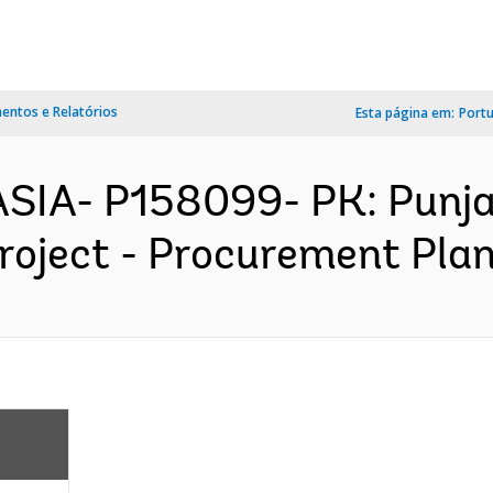
ntos e Relatórios
Esta página em:
Port
SIA- P158099- PK: Punja
oject - Procurement Plan 