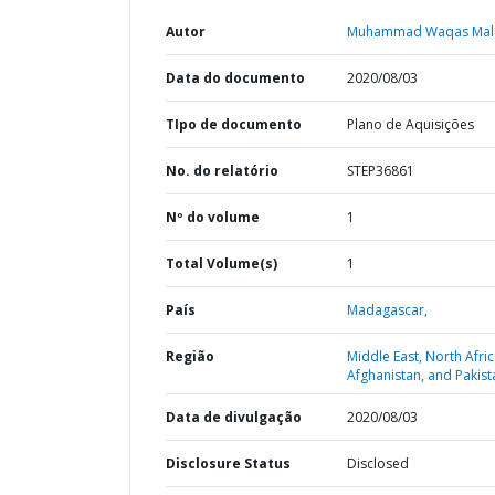
Autor
Muhammad Waqas Mali
Data do documento
2020/08/03
TIpo de documento
Plano de Aquisições
No. do relatório
STEP36861
Nº do volume
1
Total Volume(s)
1
País
Madagascar,
Região
Middle East, North Afric
Afghanistan, and Pakist
Data de divulgação
2020/08/03
Disclosure Status
Disclosed