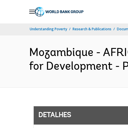
Skip
to
Main
Understanding Poverty
Research & Publications
Docume
Navigation
Mozambique - AFRIC
for Development - P
DETALHES