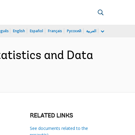
uguês
English
Español
Français
Русский
العربية
atistics and Data
RELATED LINKS
See documents related to the
project(s)