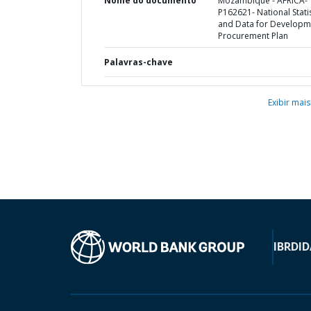
Nome do documento
Mozambique - AFRICA-
P162621- National Statis
and Data for Developm
Procurement Plan
Palavras-chave
Exibir mais
IBRD
ID