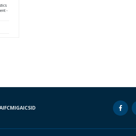
tics
ent -
A
IFC
MIGA
ICSID