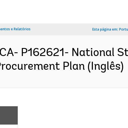
ntos e Relatórios
Esta página em:
Port
A- P162621- National St
rocurement Plan (Inglês)