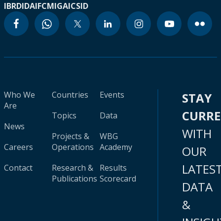
IBRD
IDA
IFC
MIGA
ICSID
Who We
Countries
Events
STAY
Are
CURR
Topics
Data
News
WITH
Projects &
WBG
Careers
Operations
Academy
OUR
LATES
Contact
Research &
Results
Publications
Scorecard
DATA
&