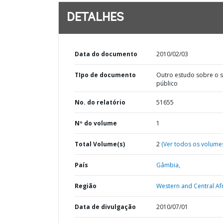
DETALHES
Data do documento
2010/02/03
TIpo de documento
Outro estudo sobre o s
público
No. do relatório
51655
Nº do volume
1
Total Volume(s)
2
(Ver todos os volume
País
Gâmbia,
Região
Western and Central Afr
Data de divulgação
2010/07/01