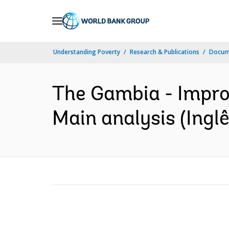
Skip
to
Main
Understanding Poverty
Research & Publications
Docume
Navigation
The Gambia - Improvi
Main analysis (Inglê