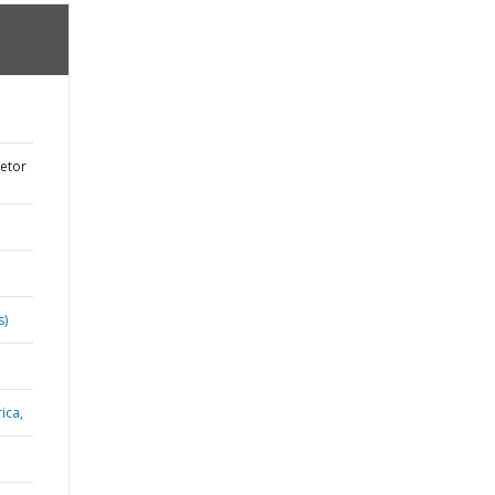
etor
s)
ica,