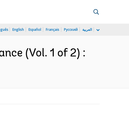
uguês
English
Español
Français
Русский
العربية
ce (Vol. 1 of 2) :