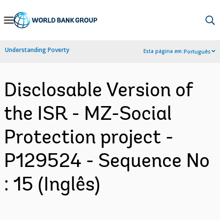
Skip
to
Main
Understanding Poverty
Esta página em:
Português
Navigation
Disclosable Version of
the ISR - MZ-Social
Protection project -
P129524 - Sequence No
: 15 (Inglês)