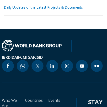
Daily Updates of the Latest Projects & Documents
IBRD
IDA
IFC
MIGA
ICSID
Who We
Countries
Events
STAY
Are