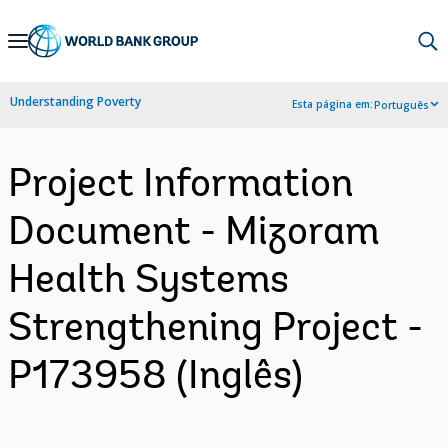
Skip
to
Main
Understanding Poverty
Esta página em:
Português
Navigation
Project Information
Document - Mizoram
Health Systems
Strengthening Project -
P173958 (Inglês)