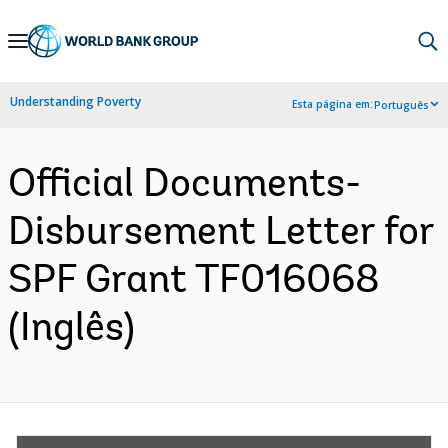
Skip
to
Main
Understanding Poverty
Esta página em:
Português
Navigation
Official Documents-
Disbursement Letter for
SPF Grant TF016068
(Inglês)