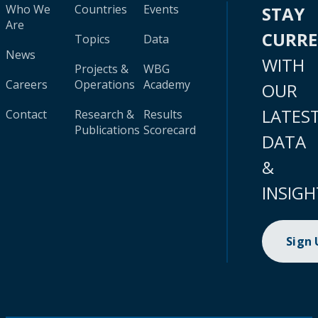
Who We
Countries
Events
STAY
Are
CURR
Topics
Data
News
WITH
Projects &
WBG
Careers
Operations
Academy
OUR
LATES
Contact
Research &
Results
Publications
Scorecard
DATA
&
INSIGH
Sign