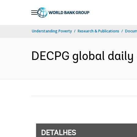
Skip
to
Main
Understanding Poverty
Research & Publications
Docume
Navigation
DECPG global daily
DETALHES