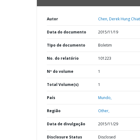
Autor
Chen, Derek Hung Chiat
Data do documento
2015/11/19
TIpo de documento
Boletim
No. do relatório
101223
Nº do volume
1
Total Volume(s)
1
País
Mundo,
Região
Other,
Data de divulgação
2015/11/29
Disclosure Status
Disclosed