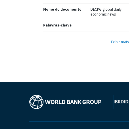
Nome do documento
DECPG global daily
economic news
Palavras-chave
Exibir mais
IBRD
ID