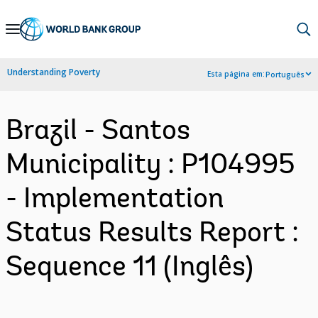
Skip
to
Main
Understanding Poverty
Esta página em:
Português
Navigation
Brazil - Santos
Municipality : P104995
- Implementation
Status Results Report :
Sequence 11 (Inglês)