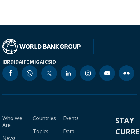
IBRD
IDA
IFC
MIGA
ICSID
Who We
Countries
Events
STAY
Are
CURR
Topics
Data
News