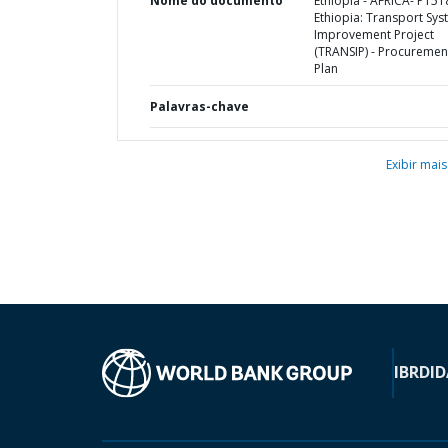
Nome do documento
Ethiopia - AFRICA- P151
Ethiopia: Transport Sy
Improvement Project
(TRANSIP) - Procuremen
Plan
Palavras-chave
Exibir mais
IBRD
ID