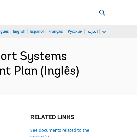
uguês
English
Español
Français
Русский
العربية
port Systems
t Plan (Inglês)
RELATED LINKS
See documents related to the
project(s)