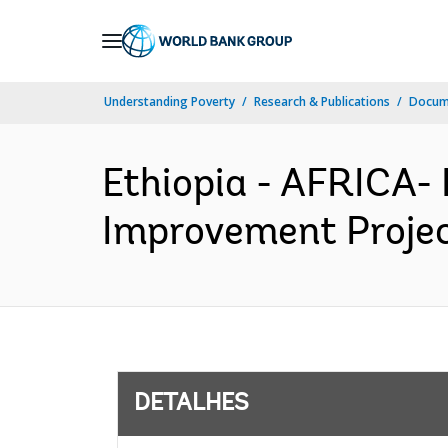
Skip
to
Main
Understanding Poverty
Research & Publications
Docume
Navigation
Ethiopia - AFRICA-
Improvement Projec
DETALHES