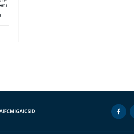
819-
stems
t
A
IFC
MIGA
ICSID