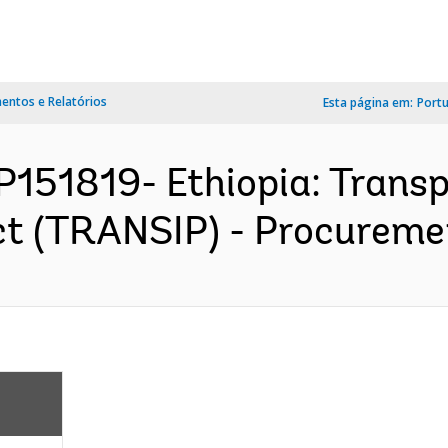
ntos e Relatórios
Esta página em:
Port
 P151819- Ethiopia: Trans
t (TRANSIP) - Procuremen