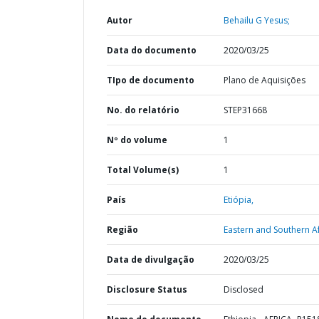
Autor
Behailu G Yesus;
Data do documento
2020/03/25
TIpo de documento
Plano de Aquisições
No. do relatório
STEP31668
Nº do volume
1
Total Volume(s)
1
País
Etiópia,
Região
Eastern and Southern Af
Data de divulgação
2020/03/25
Disclosure Status
Disclosed