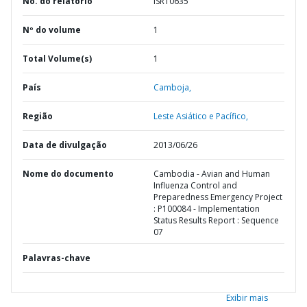
No. do relatório
ISR10635
Nº do volume
1
Total Volume(s)
1
País
Camboja,
Região
Leste Asiático e Pacífico,
Data de divulgação
2013/06/26
Nome do documento
Cambodia - Avian and Human
Influenza Control and
Preparedness Emergency Project
: P100084 - Implementation
Status Results Report : Sequence
07
Palavras-chave
Exibir mais