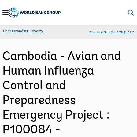
Skip
to
Main
Understanding Poverty
Esta página em:
Português
Navigation
Cambodia - Avian and
Human Influenza
Control and
Preparedness
Emergency Project :
P100084 -