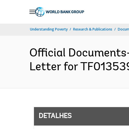
Skip
to
Main
Understanding Poverty
Research & Publications
Docume
Navigation
Official Documents
Letter for TF013539
DETALHES