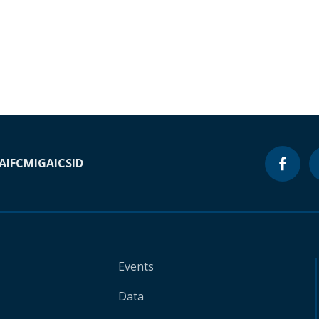
A
IFC
MIGA
ICSID
Events
Data