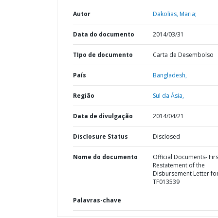
Autor
Dakolias, Maria;
Data do documento
2014/03/31
TIpo de documento
Carta de Desembolso
País
Bangladesh,
Região
Sul da Ásia,
Data de divulgação
2014/04/21
Disclosure Status
Disclosed
Nome do documento
Official Documents- Firs
Restatement of the
Disbursement Letter fo
TF013539
Palavras-chave