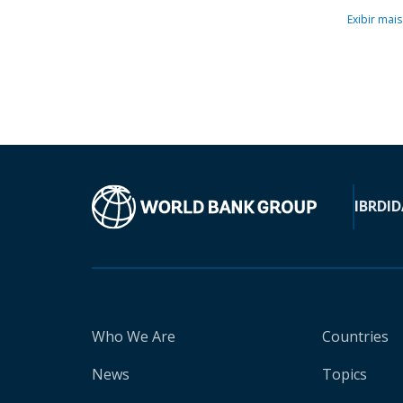
Exibir mais
IBRD
ID
Who We Are
Countries
News
Topics