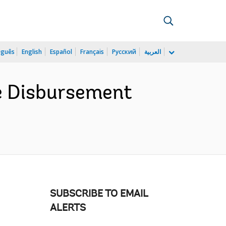
uguês
English
Español
Français
Русский
العربية
he Disbursement
SUBSCRIBE TO EMAIL
ALERTS