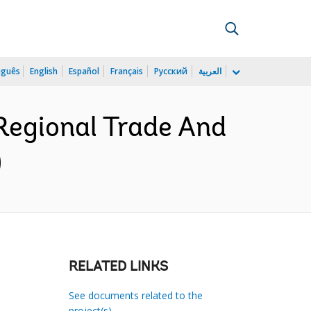
uguês
English
Español
Français
Русский
العربية
Regional Trade And
)
RELATED LINKS
See documents related to the
project(s)