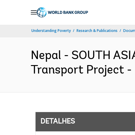
Skip
to
Main
Understanding Poverty
Research & Publications
Docume
Navigation
Nepal - SOUTH ASIA
Transport Project -
DETALHES