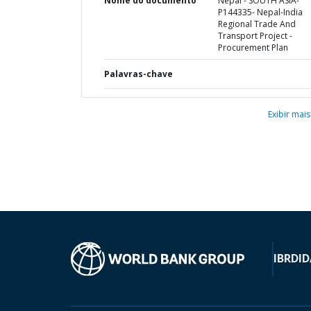
Nome do documento
Nepal - SOUTH ASIA-
P144335- Nepal-India
Regional Trade And
Transport Project -
Procurement Plan
Palavras-chave
Exibir mais
IBRD
ID