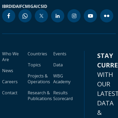
IBRD
IDA
IFC
MIGA
ICSID
Who We
Countries
Events
STAY
Are
CURR
Topics
Data
News
WITH
Projects &
WBG
Careers
Operations
Academy
OUR
LATES
Contact
Research &
Results
Publications
Scorecard
DATA
&