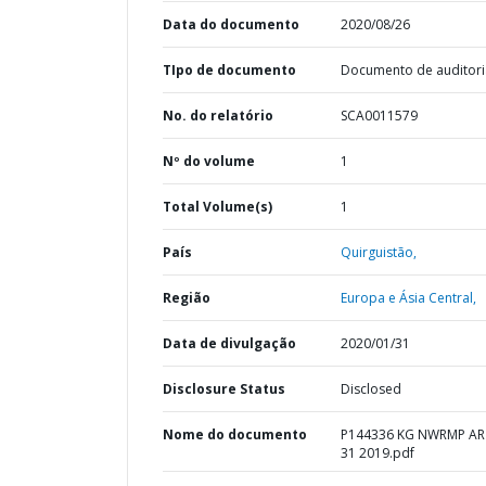
Data do documento
2020/08/26
TIpo de documento
Documento de auditori
No. do relatório
SCA0011579
Nº do volume
1
Total Volume(s)
1
País
Quirguistão,
Região
Europa e Ásia Central,
Data de divulgação
2020/01/31
Disclosure Status
Disclosed
Nome do documento
P144336 KG NWRMP AR
31 2019.pdf