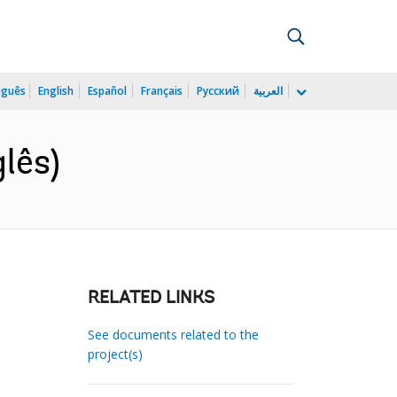
uguês
English
Español
Français
Русский
العربية
lês)
RELATED LINKS
See documents related to the
project(s)