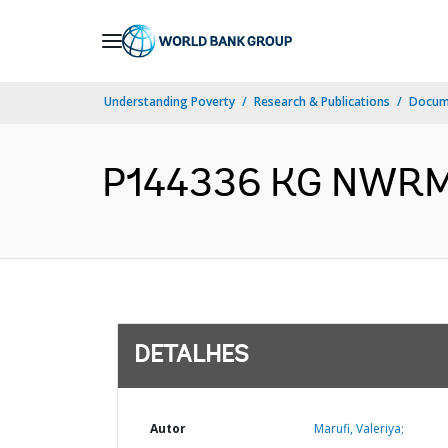
Skip
to
Main
Understanding Poverty
Research & Publications
Docume
Navigation
P144336 KG NWRMP 
DETALHES
Autor
Marufi, Valeriya;