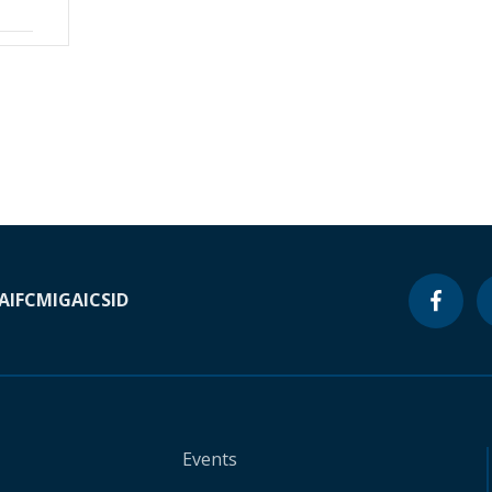
A
IFC
MIGA
ICSID
Events