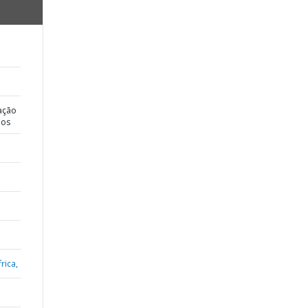
ação
dos
rica,