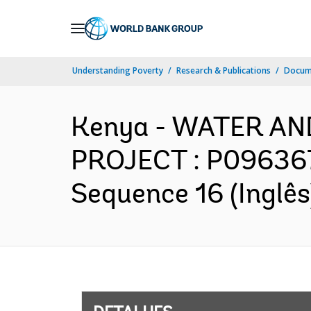
Skip
to
Main
Understanding Poverty
Research & Publications
Docume
Navigation
Kenya - WATER A
PROJECT : P096367 
Sequence 16 (Inglês