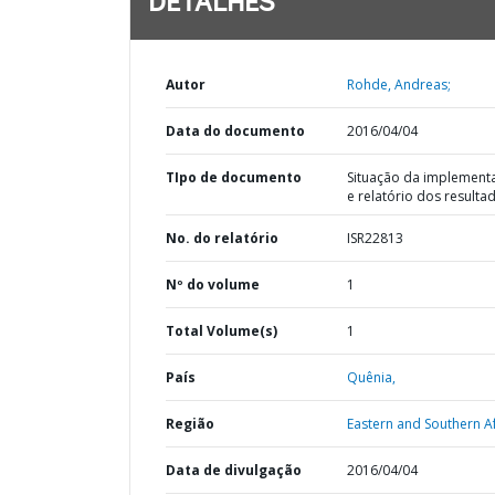
DETALHES
Autor
Rohde, Andreas;
Data do documento
2016/04/04
TIpo de documento
Situação da implement
e relatório dos resulta
No. do relatório
ISR22813
Nº do volume
1
Total Volume(s)
1
País
Quênia,
Região
Eastern and Southern Af
Data de divulgação
2016/04/04