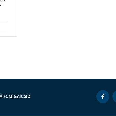
AST-
or
A
IFC
MIGA
ICSID