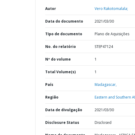
Autor
Vero Rakotomalala;
Data do documento
2021/03/30
TIpo de documento
Plano de Aquisições
No. do relatório
STEP47124
Nº do volume
1
Total Volume(s)
1
País
Madagascar,
Região
Eastern and Southern Af
Data de divulgação
2021/03/30
Disclosure Status
Disclosed