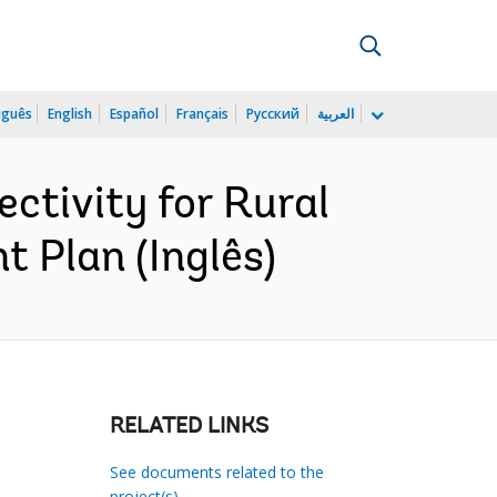
uguês
English
Español
Français
Русский
العربية
tivity for Rural
 Plan (Inglês)
RELATED LINKS
See documents related to the
project(s)