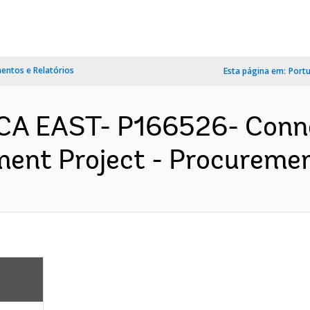
ntos e Relatórios
Esta página em:
Port
A EAST- P166526- Connec
ent Project - Procurement