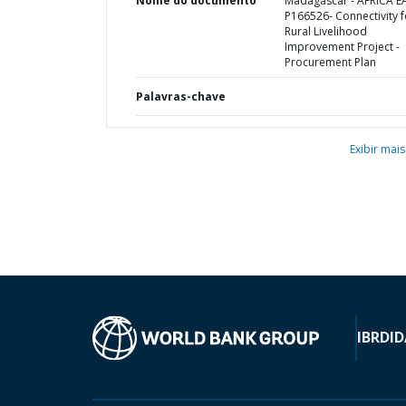
Nome do documento
Madagascar - AFRICA E
P166526- Connectivity f
Rural Livelihood
Improvement Project -
Procurement Plan
Palavras-chave
Exibir mais
IBRD
ID