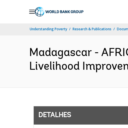
Skip
to
Main
Understanding Poverty
Research & Publications
Docume
Navigation
Madagascar - AFRIC
Livelihood Improvem
DETALHES