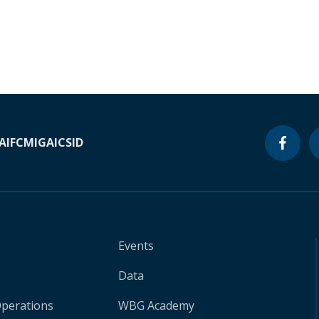
A
IFC
MIGA
ICSID
Events
Data
Operations
WBG Academy