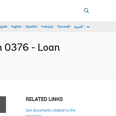
uguês
English
Español
Français
Русский
العربية
n 0376 - Loan
RELATED LINKS
See documents related to the
project(s)