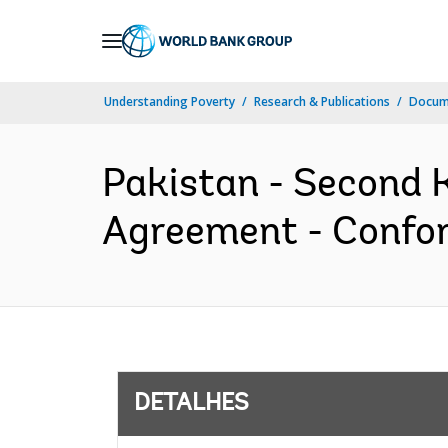
Skip
to
Main
Understanding Poverty
Research & Publications
Docume
Navigation
Pakistan - Second K
Agreement - Confor
DETALHES