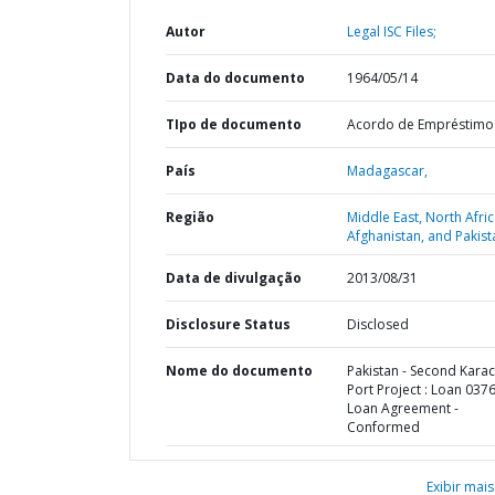
Autor
Legal ISC Files;
Data do documento
1964/05/14
TIpo de documento
Acordo de Empréstimo
País
Madagascar,
Região
Middle East, North Afric
Afghanistan, and Pakist
Data de divulgação
2013/08/31
Disclosure Status
Disclosed
Nome do documento
Pakistan - Second Karac
Port Project : Loan 0376
Loan Agreement -
Conformed
Exibir mais