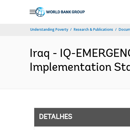
Skip
to
Main
Understanding Poverty
Research & Publications
Docume
Navigation
Iraq - IQ-EMERGE
Implementation Stat
DETALHES