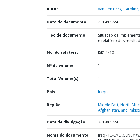
Autor
van den Berg, Caroline;
Data do documento
2014/05/24
TIpo de documento
Situação da implement
e relatório dos resulta
No. do relatório
ISR14710
Nº do volume
1
Total Volume(s)
1
País
Iraque,
Região
Middle East, North Afric
Afghanistan, and Pakist
Data de divulgação
2014/05/24
Nome do documento
Iraq - IQ-EMERGENCY 