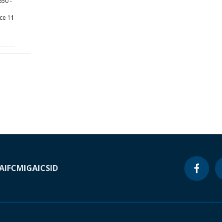
50 -
ce 11
A
IFC
MIGA
ICSID