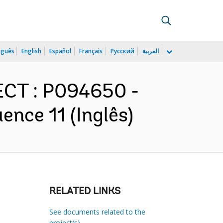
uguês
English
Español
Français
Русский
العربية
CT : P094650 -
nce 11 (Inglês)
RELATED LINKS
See documents related to the
project(s)