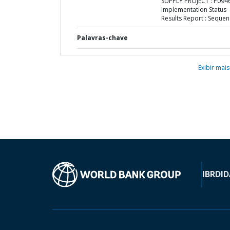
SUPPLY PROJECT : P0946
Implementation Status
Results Report : Sequen
Palavras-chave
Exibir mais
IBRD
ID