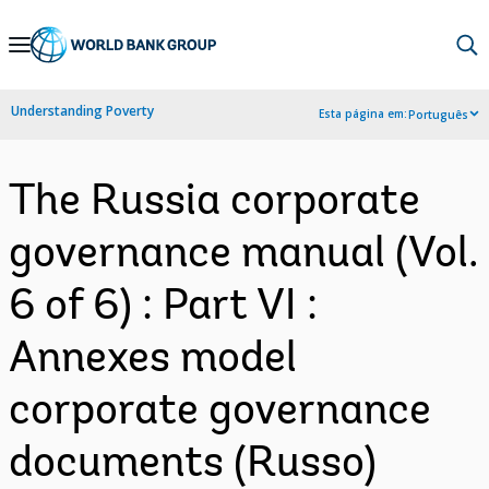
Skip
to
Main
Understanding Poverty
Esta página em:
Português
Navigation
The Russia corporate
governance manual (Vol.
6 of 6) : Part VI :
Annexes model
corporate governance
documents (Russo)