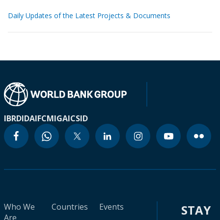
Daily Updates of the Latest Projects & Documents
IBRD
IDA
IFC
MIGA
ICSID
Who We
Countries
Events
STAY
Are