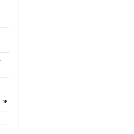
;
,
 IDF