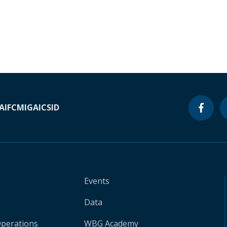
A
IFC
MIGA
ICSID
Events
Data
Operations
WBG Academy