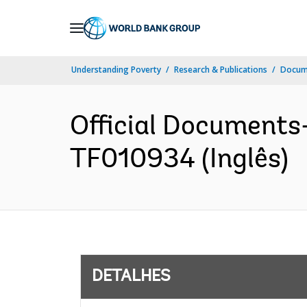
Skip
to
Main
Understanding Poverty
Research & Publications
Docume
Navigation
Official Documents
TF010934 (Inglês)
DETALHES