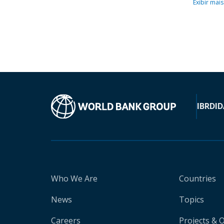
Exibir mais
IBRD
ID
Who We Are
Countries
News
Topics
Careers
Projects & 